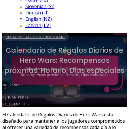
Polish (PL)
Slovenian (SI)
Finnish (FI)
English (NZ)
Latvian (LV)
REGALOS DIARIOS DE HERO WARS
Calendario de Regalos Diarios de
Hero Wars: Recompensas
próximas, Horario, Días especiales
18/02/2026
BY JUAN PÉREZ
NO COMMENTS
El Calendario de Regalos Diarios de Hero Wars está
diseñado para mantener a los jugadores comprometidos
al ofrecer una variedad de recompensas cada día a lo