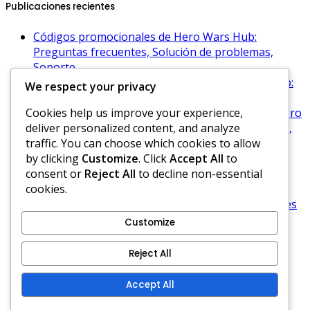
Publicaciones recientes
Códigos promocionales de Hero Wars Hub:
Preguntas frecuentes, Solución de problemas,
Soporte
Códigos promocionales de oro de Hero Wars Hub:
We respect your privacy
Códigos exclusivos, Cómo activar, Recompensas
Cookies help us improve your experience,
Estrategias de código de la Era del Dominio en Hero
deliver personalized content, and analyze
Wars: Maximizar recompensas, Mejores prácticas,
traffic. You can choose which cookies to allow
Consejos
by clicking
Customize
. Click
Accept All
to
Códigos promocionales de temporada de Hero
consent or
Reject All
to decline non-essential
Wars Hub: ofertas navideñas, recompensas
cookies.
temáticas, límites de tiempo
Tipos de Regalos Diarios de Hero Wars: Diferentes
recompensas, Categorías, Beneficios
Customize
Acerca de
Reject All
Cookies y seguimiento
Política de protección de datos
Accept All
Ponte en contacto
Términos y condiciones