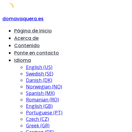
Skip
domavaquera.es
to
Página de inicio
content
Acerca de
Contenido
Ponte en contacto
Idioma
English (US)
Swedish (SE)
Danish (DK)
Norwegian (NO)
Spanish (MX)
Romanian (RO)
English (GB)
Portuguese (PT)
Czech (CZ)
Greek (GR)