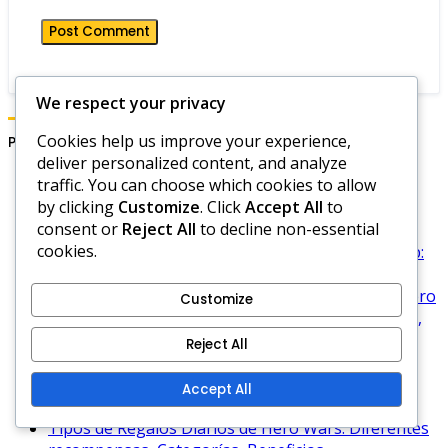
We respect your privacy
Cookies help us improve your experience,
Publicaciones recientes
deliver personalized content, and analyze
traffic. You can choose which cookies to allow
Códigos promocionales de Hero Wars Hub:
by clicking
Customize
. Click
Accept All
to
Preguntas frecuentes, Solución de problemas,
consent or
Reject All
to decline non-essential
Soporte
cookies.
Códigos promocionales de oro de Hero Wars Hub:
Códigos exclusivos, Cómo activar, Recompensas
Estrategias de código de la Era del Dominio en Hero
Customize
Wars: Maximizar recompensas, Mejores prácticas,
Consejos
Reject All
Códigos promocionales de temporada de Hero
Wars Hub: ofertas navideñas, recompensas
Accept All
temáticas, límites de tiempo
Tipos de Regalos Diarios de Hero Wars: Diferentes