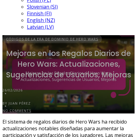
Polish (PL)
Slovenian (SI)
Finnish (FI)
English (NZ)
Latvian (LV)
CÓDIGOS DE LA ERA DE DOMINIO DE HERO WARS
Mejoras en los Regalos Diarios de
Hero Wars: Actualizaciones,
Sugerencias de Usuarios, Mejoras
26/02/2026
BY JUAN PÉREZ
NO COMMENTS
El sistema de regalos diarios de Hero Wars ha recibido
actualizaciones notables diseñadas para aumentar la
participación y satisfacción de los jugadores. Las mejoras