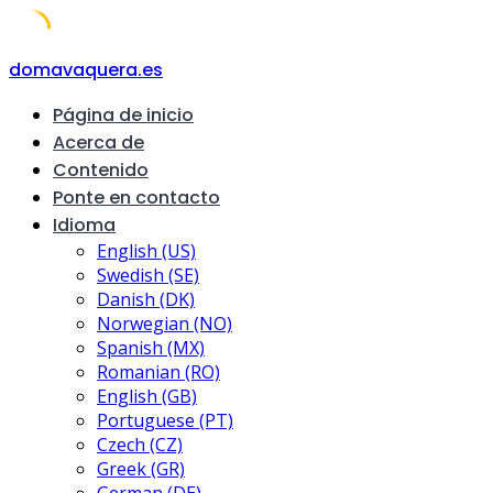
Skip
domavaquera.es
to
Página de inicio
content
Acerca de
Contenido
Ponte en contacto
Idioma
English (US)
Swedish (SE)
Danish (DK)
Norwegian (NO)
Spanish (MX)
Romanian (RO)
English (GB)
Portuguese (PT)
Czech (CZ)
Greek (GR)