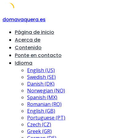
Skip
domavaquera.es
to
Página de inicio
content
Acerca de
Contenido
Ponte en contacto
Idioma
English (US)
Swedish (SE)
Danish (DK)
Norwegian (NO)
Spanish (MX)
Romanian (RO)
English (GB)
Portuguese (PT)
Czech (CZ)
Greek (GR)