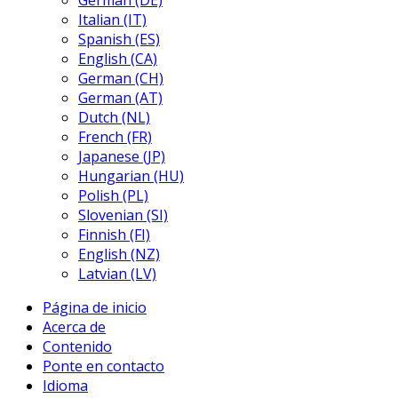
German (DE)
Italian (IT)
Spanish (ES)
English (CA)
German (CH)
German (AT)
Dutch (NL)
French (FR)
Japanese (JP)
Hungarian (HU)
Polish (PL)
Slovenian (SI)
Finnish (FI)
English (NZ)
Latvian (LV)
Página de inicio
Acerca de
Contenido
Ponte en contacto
Idioma