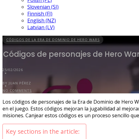
Polish (PL)
Slovenian (SI)
Finnish (FI)
English (NZ)
Latvian (LV)
CÓDIGOS DE LA ERA DE DOMINIO DE HERO WARS
Códigos de personajes de Hero Wars
25/02/2026
BY JUAN PÉREZ
NO COMMENTS
Los códigos de personajes de la Era de Dominio de Hero Wa
en el juego. Estos códigos mejoran la jugabilidad al mejora
misiones. Canjear estos códigos es un proceso sencillo q
Key sections in the article: