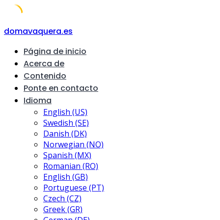
Skip
domavaquera.es
to
Página de inicio
content
Acerca de
Contenido
Ponte en contacto
Idioma
English (US)
Swedish (SE)
Danish (DK)
Norwegian (NO)
Spanish (MX)
Romanian (RO)
English (GB)
Portuguese (PT)
Czech (CZ)
Greek (GR)