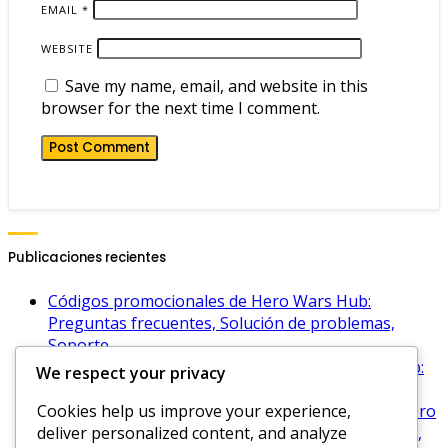
EMAIL
*
WEBSITE
Save my name, email, and website in this
browser for the next time I comment.
Publicaciones recientes
Códigos promocionales de Hero Wars Hub:
Preguntas frecuentes, Solución de problemas,
Soporte
Códigos promocionales de oro de Hero Wars Hub:
We respect your privacy
Códigos exclusivos, Cómo activar, Recompensas
Cookies help us improve your experience,
Estrategias de código de la Era del Dominio en Hero
deliver personalized content, and analyze
Wars: Maximizar recompensas, Mejores prácticas,