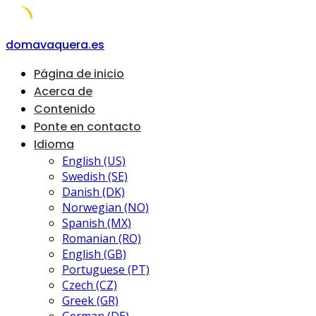
Skip
domavaquera.es
to
Página de inicio
content
Acerca de
Contenido
Ponte en contacto
Idioma
English (US)
Swedish (SE)
Danish (DK)
Norwegian (NO)
Spanish (MX)
Romanian (RO)
English (GB)
Portuguese (PT)
Czech (CZ)
Greek (GR)