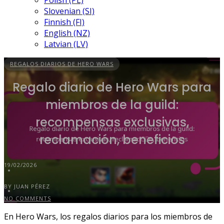
Polish (PL)
Slovenian (SI)
Finnish (FI)
English (NZ)
Latvian (LV)
REGALOS DIARIOS DE HERO WARS
Regalo diario de Hero Wars para
miembros de la guild:
recompensas exclusivas,
reclamación, beneficios
19/02/2026
BY JUAN PÉREZ
NO COMMENTS
En Hero Wars, los regalos diarios para los miembros de