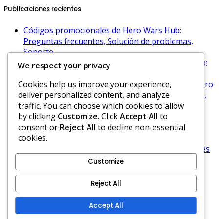
Publicaciones recientes
Códigos promocionales de Hero Wars Hub:
Preguntas frecuentes, Solución de problemas,
Soporte
Códigos promocionales de oro de Hero Wars Hub:
We respect your privacy
Códigos exclusivos, Cómo activar, Recompensas
Cookies help us improve your experience,
Estrategias de código de la Era del Dominio en Hero
deliver personalized content, and analyze
Wars: Maximizar recompensas, Mejores prácticas,
traffic. You can choose which cookies to allow
Consejos
by clicking
Customize
. Click
Accept All
to
Códigos promocionales de temporada de Hero
consent or
Reject All
to decline non-essential
Wars Hub: ofertas navideñas, recompensas
cookies.
temáticas, límites de tiempo
Tipos de Regalos Diarios de Hero Wars: Diferentes
recompensas, Categorías, Beneficios
Customize
Acerca de
Reject All
Cookies y seguimiento
Política de protección de datos
Accept All
Ponte en contacto